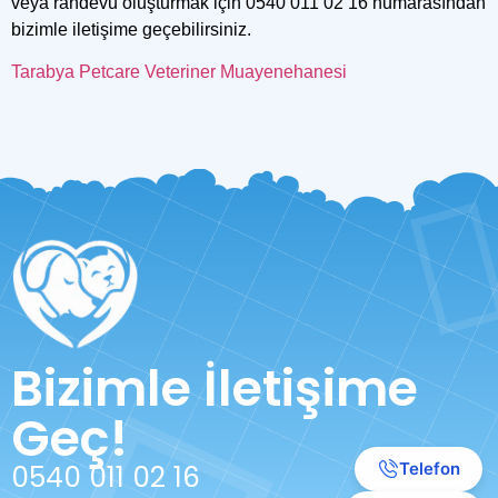
veya randevu oluşturmak için
0540 011 02 16
numarasından
bizimle iletişime geçebilirsiniz.
Tarabya Petcare Veteriner Muayenehanesi
Bizimle İletişime
Geç!
0540 011 02 16
Telefon